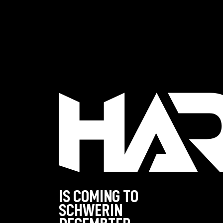
IS COMING TO
WE MAKE IT 
SCHWERIN