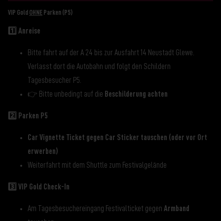
VIP Gold
OHNE
Parken (P5)
1️⃣ Anreise
Bitte fahrt auf der A 24 bis zur Ausfahrt 14 Neustadt Glewe.
Verlasst dort die Autobahn und folgt den Schildern
Tagesbesucher P5.
👉 Bitte unbedingt auf die
Beschilderung achten
2️⃣ Parken P5
Car Vignette Ticket gegen Car Sticker tauschen (oder vor Ort
erwerben)
Weiterfahrt mit dem Shuttle zum Festivalgelände
3️⃣ VIP Gold Check-In
Am Tagesbesuchereingang Festivalticket gegen
Armband