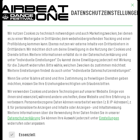
Mit die
MENÜ
TICKETS
DATENSCHUTZEINSTELLUNGEN
ANFAHRT
VIP GOLD &
Wir nutzen Cookies zu technisch notwendigen und auch Marketingzwecken, bei denen
es zu einer Weitergabe in Drittländer, dem websiteübergreifenden Tracking und einer
Profilbildung kommen kann. Ebenso nutzen wir externe Inhalte von Drittanbietern in
Drittländern. Wir möchten dich um deine Einwilligung in die Nutzung der Cookies und
Dienste bitten. Weitere Informationen erhältst du in der Datenschutzerklärung und
unter "individuelle Einstellungen". Du kannst deine Einwilligung jederzeit mit Wirkung
für die Zukunft widerrufen. Bitte wähle, welchen Zwecken du zustimmen möchtest.
P10
Weitere Einstellungen findest du auch unter "individuelle Datenschutzeinstellungen".
Wenn Sie unter 16 Jahre alt sind und Ihre Zustimmung zu freiwilligen Diensten geben
möchten, müssen Sie Ihre Erziehungsberechtigten um Erlaubnis bitten.
Wir verwenden Cookies und andere Technologien auf unserer Website. Einige von
ihnen sind essenziell, während andere uns helfen, diese Website und Ihre Erfahrung zu
PARKEN
verbessern.
Personenbezogene Daten können verarbeitet werden (z. B. IP-Adressen), z.
B. für personalisierte Anzeigen und Inhalte oder Anzeigen- und Inhaltsmessung.
Weitere Informationen über die Verwendung Ihrer Daten finden Sie in unserer
Datenschutzerklärung
.
Sie können Ihre Auswahl jederzeit unter
Einstellungen
widerrufen oder anpassen.
Es folgt eine Liste der Service-Gruppen, für die eine Einwilligung erteilt 
Essenziell