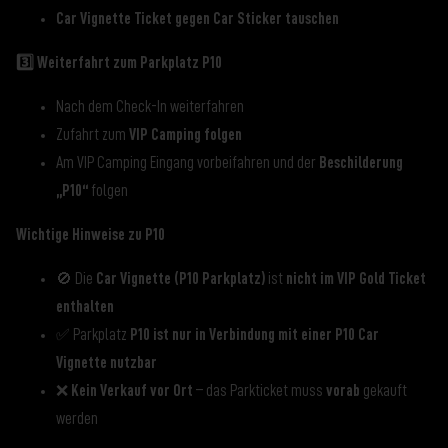
Car Vignette Ticket gegen Car Sticker tauschen
3️⃣ Weiterfahrt zum Parkplatz P10
Nach dem Check-In weiterfahren
Zufahrt zum
VIP Camping folgen
Am VIP Camping Eingang vorbeifahren und der
Beschilderung
„P10“
folgen
Wichtige Hinweise zu P10
🚫 Die
Car Vignette (P10 Parkplatz)
ist
nicht im VIP Gold Ticket
enthalten
✅ Parkplatz
P10 ist nur in Verbindung mit einer P10 Car
Vignette nutzbar
❌
Kein Verkauf vor Ort
– das Parkticket muss
vorab
gekauft
werden