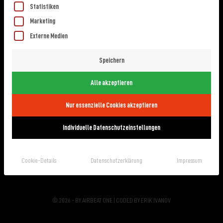
Statistiken
Marketing
Externe Medien
Speichern
NEWS
MERCH
Alle akzeptieren
AGB
Nur essenzielle Cookies akzeptieren
Individuelle Datenschutzeinstellungen
IMPRESSUM
DATENSCHUTZ
Cookie-Details
Datenschutzerklärung
Impressum
KONTAKT
© 2026 - BY AIRBEAT ONE | CODED BY
ERIK IVANOV