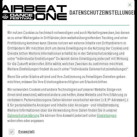
Mit die
MENÜ
TICKETS
DATENSCHUTZEINSTELLUNGEN
Wir nutzen Cookies zu technisch notwendigen und auch Marketingzwecken, bei denen
es zu einer Weitergabe in Drittländer, dem websiteübergreifenden Tracking und einer
Profilbildung kommen kann. Ebenso nutzen wir externe Inhalte von Drittanbietern in
Drittländern. Wir möchten dich um deine Einwilligung in die Nutzung der Cookies und
Dienste bitten. Weitere Informationen erhältst du in der Datenschutzerklärung und
unter "individuelle Einstellungen". Du kannst deine Einwilligung jederzeit mit Wirkung
für die Zukunft widerrufen. Bitte wähle, welchen Zwecken du zustimmen möchtest.
Weitere Einstellungen findest du auch unter "individuelle Datenschutzeinstellungen".
Wenn Sie unter 16 Jahre alt sind und Ihre Zustimmung zu freiwilligen Diensten geben
möchten, müssen Sie Ihre Erziehungsberechtigten um Erlaubnis bitten.
Wir verwenden Cookies und andere Technologien auf unserer Website. Einige von
ihnen sind essenziell, während andere uns helfen, diese Website und Ihre Erfahrung zu
verbessern.
Personenbezogene Daten können verarbeitet werden (z. B. IP-Adressen), z.
B. für personalisierte Anzeigen und Inhalte oder Anzeigen- und Inhaltsmessung.
Weitere Informationen über die Verwendung Ihrer Daten finden Sie in unserer
Datenschutzerklärung
.
Sie können Ihre Auswahl jederzeit unter
Einstellungen
widerrufen oder anpassen.
Es folgt eine Liste der Service-Gruppen, für die eine Einwilligung erteilt 
Essenziell