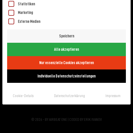
Statistiken
Marketing
Externe Medien
Speichern
NEWS
MERCH
Alle akzeptieren
AGB
Nur essenzielle Cookies akzeptieren
Individuelle Datenschutzeinstellungen
IMPRESSUM
DATENSCHUTZ
Cookie-Details
Datenschutzerklärung
Impressum
KONTAKT
© 2026 - BY AIRBEAT ONE | CODED BY
ERIK IVANOV