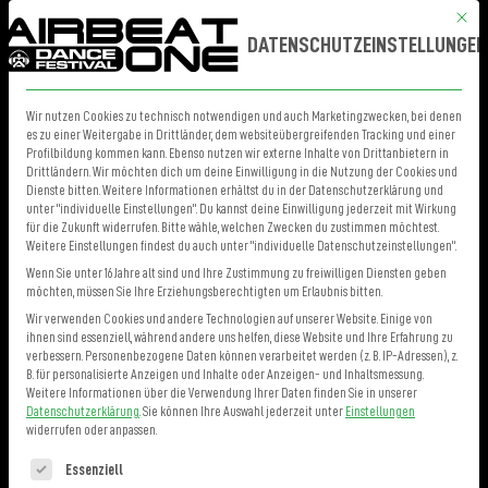
Mit die
MENÜ
TICKETS
DATENSCHUTZEINSTELLUNGEN
Wir nutzen Cookies zu technisch notwendigen und auch Marketingzwecken, bei denen
es zu einer Weitergabe in Drittländer, dem websiteübergreifenden Tracking und einer
Profilbildung kommen kann. Ebenso nutzen wir externe Inhalte von Drittanbietern in
Drittländern. Wir möchten dich um deine Einwilligung in die Nutzung der Cookies und
Dienste bitten. Weitere Informationen erhältst du in der Datenschutzerklärung und
unter "individuelle Einstellungen". Du kannst deine Einwilligung jederzeit mit Wirkung
für die Zukunft widerrufen. Bitte wähle, welchen Zwecken du zustimmen möchtest.
Weitere Einstellungen findest du auch unter "individuelle Datenschutzeinstellungen".
Wenn Sie unter 16 Jahre alt sind und Ihre Zustimmung zu freiwilligen Diensten geben
möchten, müssen Sie Ihre Erziehungsberechtigten um Erlaubnis bitten.
Wir verwenden Cookies und andere Technologien auf unserer Website. Einige von
ihnen sind essenziell, während andere uns helfen, diese Website und Ihre Erfahrung zu
verbessern.
Personenbezogene Daten können verarbeitet werden (z. B. IP-Adressen), z.
B. für personalisierte Anzeigen und Inhalte oder Anzeigen- und Inhaltsmessung.
Weitere Informationen über die Verwendung Ihrer Daten finden Sie in unserer
Datenschutzerklärung
.
Sie können Ihre Auswahl jederzeit unter
Einstellungen
widerrufen oder anpassen.
Es folgt eine Liste der Service-Gruppen, für die eine Einwilligung erteilt 
Essenziell