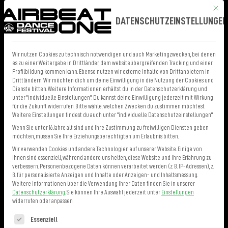
Mit die
MENÜ
TICKETS
DATENSCHUTZEINSTELLUNGEN
Diese Datenschutzerklärung klärt Sie über die Art, den
Wir nutzen Cookies zu technisch notwendigen und auch Marketingzwecken, bei denen
es zu einer Weitergabe in Drittländer, dem websiteübergreifenden Tracking und einer
Umfang und Zweck der Verarbeitung von personenbezogenen
Profilbildung kommen kann. Ebenso nutzen wir externe Inhalte von Drittanbietern in
Drittländern. Wir möchten dich um deine Einwilligung in die Nutzung der Cookies und
Daten (nachfolgend kurz „Daten“) innerhalb unseres
Dienste bitten. Weitere Informationen erhältst du in der Datenschutzerklärung und
unter "individuelle Einstellungen". Du kannst deine Einwilligung jederzeit mit Wirkung
Onlineangebotes und der mit ihm verbundenen Webseiten,
für die Zukunft widerrufen. Bitte wähle, welchen Zwecken du zustimmen möchtest.
Weitere Einstellungen findest du auch unter "individuelle Datenschutzeinstellungen".
Funktionen und Inhalte auf. (nachfolgend gemeinsam
Wenn Sie unter 16 Jahre alt sind und Ihre Zustimmung zu freiwilligen Diensten geben
möchten, müssen Sie Ihre Erziehungsberechtigten um Erlaubnis bitten.
bezeichnet als „Onlineangebot“). Im Hinblick auf die
Wir verwenden Cookies und andere Technologien auf unserer Website. Einige von
verwendeten Begrifflichkeiten, wie z.B. „personenbezogene
ihnen sind essenziell, während andere uns helfen, diese Website und Ihre Erfahrung zu
verbessern.
Personenbezogene Daten können verarbeitet werden (z. B. IP-Adressen), z.
Daten“ oder deren „Verarbeitung“ verweisen wir auf die
B. für personalisierte Anzeigen und Inhalte oder Anzeigen- und Inhaltsmessung.
Weitere Informationen über die Verwendung Ihrer Daten finden Sie in unserer
Definitionen im Art. 4 der Datenschutzgrundverordnung
Datenschutzerklärung
.
Sie können Ihre Auswahl jederzeit unter
Einstellungen
widerrufen oder anpassen.
(DSGVO).
Es folgt eine Liste der Service-Gruppen, für die eine Einwilligung erteilt 
Essenziell