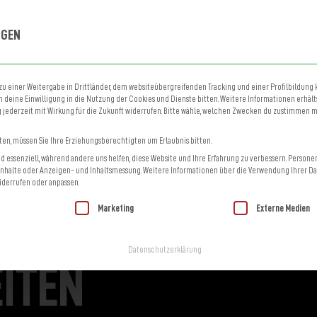
HOME
HOW TO BOOK
INFO
LINE UP
HISTORY
MERCH
MORE EVENT
NGEN
u einer Weitergabe in Drittländer, dem websiteübergreifenden Tracking und einer Profilbildung
 deine Einwilligung in die Nutzung der Cookies und Dienste bitten. Weitere Informationen erhälts
LAZA
g jederzeit mit Wirkung für die Zukunft widerrufen. Bitte wähle, welchen Zwecken du zustimmen 
ten, müssen Sie Ihre Erziehungsberechtigten um Erlaubnis bitten.
 essenziell, während andere uns helfen, diese Website und Ihre Erfahrung zu verbessern.
Persone
d Inhalte oder Anzeigen- und Inhaltsmessung.
Weitere Informationen über die Verwendung Ihrer Da
 einem Ort, an dem ihr jederzeit Teil des Geschehens seid. Freut euch auf e
derrufen oder anpassen.
reunde trefft oder spontan tanzen geht – das
Festivalplaza
ist immer der r
ilt werden kann. Die erste Service-Gruppe ist essenziell und kann nicht abgew
Marketing
Externe Medien
eshoot. Beide sind sowohl über das Campinggelände, als auch direkt über die 
Datenschutzerklärung
ITEN