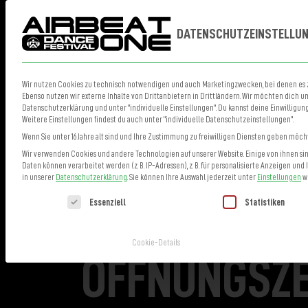
DATENSCHUTZEINSTELLU
Wir nutzen Cookies zu technisch notwendigen und auch Marketingzwecken, bei denen es z
Ebenso nutzen wir externe Inhalte von Drittanbietern in Drittländern. Wir möchten dich um
FESTIVALP
Datenschutzerklärung und unter "individuelle Einstellungen". Du kannst deine Einwilligun
Weitere Einstellungen findest du auch unter "individuelle Datenschutzeinstellungen".
Wenn Sie unter 16 Jahre alt sind und Ihre Zustimmung zu freiwilligen Diensten geben möch
Wir verwenden Cookies und andere Technologien auf unserer Website. Einige von ihnen sind
Daten können verarbeitet werden (z. B. IP-Adressen), z. B. für personalisierte Anzeigen un
Hier verschmelzen Campingbereich und Festivalgelände zu
in unserer
Datenschutzerklärung
.
Sie können Ihre Auswahl jederzeit unter
Einstellungen
wi
Menge Festivalatmosphäre. Ob ihr euch stärken wollt, F
Es folgt eine Liste der Service-Gruppen, für die eine Einwilligung erte
Essenziell
Statistiken
Auf der
Festivalplaza
befinden sich Infopoint & Troubl
Cookie-Details
ÖFFNUNGSZE