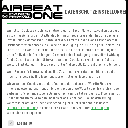
Mit die
MENÜ
TICKETS
DATENSCHUTZEINSTELLUNGEN
Wir nutzen Cookies zu technisch notwendigen und auch Marketingzwecken, bei denen
es zu einer Weitergabe in Drittländer, dem websiteübergreifenden Tracking und einer
Profilbildung kommen kann. Ebenso nutzen wir externe Inhalte von Drittanbietern in
Drittländern. Wir möchten dich um deine Einwilligung in die Nutzung der Cookies und
Dienste bitten. Weitere Informationen erhältst du in der Datenschutzerklärung und
unter "individuelle Einstellungen". Du kannst deine Einwilligung jederzeit mit Wirkung
für die Zukunft widerrufen. Bitte wähle, welchen Zwecken du zustimmen möchtest.
Weitere Einstellungen findest du auch unter "individuelle Datenschutzeinstellungen".
Wenn Sie unter 16 Jahre alt sind und Ihre Zustimmung zu freiwilligen Diensten geben
möchten, müssen Sie Ihre Erziehungsberechtigten um Erlaubnis bitten.
Wir verwenden Cookies und andere Technologien auf unserer Website. Einige von
ihnen sind essenziell, während andere uns helfen, diese Website und Ihre Erfahrung zu
verbessern.
Personenbezogene Daten können verarbeitet werden (z. B. IP-Adressen), z.
B. für personalisierte Anzeigen und Inhalte oder Anzeigen- und Inhaltsmessung.
Weitere Informationen über die Verwendung Ihrer Daten finden Sie in unserer
Datenschutzerklärung
.
Sie können Ihre Auswahl jederzeit unter
Einstellungen
widerrufen oder anpassen.
Es folgt eine Liste der Service-Gruppen, für die eine Einwilligung erteilt 
Essenziell