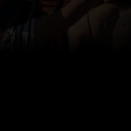
Ich bin in Spanien! Fünf Tage voller Lebensfreude und
temperamentvollem Flair liegen hinter mir. Mit einem Sangria
in der Hand zog ich an legendären spanischen Locations und
Sehenswürdigkeiten vorbei – jedes Erlebnis war ein Fest für