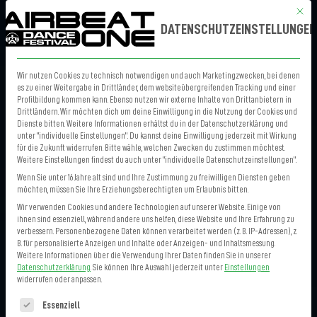
Mit die
MENÜ
TICKETS
DATENSCHUTZEINSTELLUNGEN
Wir nutzen Cookies zu technisch notwendigen und auch Marketingzwecken, bei denen
es zu einer Weitergabe in Drittländer, dem websiteübergreifenden Tracking und einer
Profilbildung kommen kann. Ebenso nutzen wir externe Inhalte von Drittanbietern in
Drittländern. Wir möchten dich um deine Einwilligung in die Nutzung der Cookies und
Dienste bitten. Weitere Informationen erhältst du in der Datenschutzerklärung und
unter "individuelle Einstellungen". Du kannst deine Einwilligung jederzeit mit Wirkung
für die Zukunft widerrufen. Bitte wähle, welchen Zwecken du zustimmen möchtest.
Weitere Einstellungen findest du auch unter "individuelle Datenschutzeinstellungen".
Wenn Sie unter 16 Jahre alt sind und Ihre Zustimmung zu freiwilligen Diensten geben
möchten, müssen Sie Ihre Erziehungsberechtigten um Erlaubnis bitten.
Wir verwenden Cookies und andere Technologien auf unserer Website. Einige von
ihnen sind essenziell, während andere uns helfen, diese Website und Ihre Erfahrung zu
verbessern.
Personenbezogene Daten können verarbeitet werden (z. B. IP-Adressen), z.
B. für personalisierte Anzeigen und Inhalte oder Anzeigen- und Inhaltsmessung.
Weitere Informationen über die Verwendung Ihrer Daten finden Sie in unserer
Datenschutzerklärung
.
Sie können Ihre Auswahl jederzeit unter
Einstellungen
widerrufen oder anpassen.
Es folgt eine Liste der Service-Gruppen, für die eine Einwilligung erteilt 
Essenziell