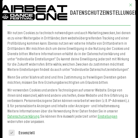
Mit die
MENÜ
TICKETS
DATENSCHUTZEINSTELLUNGEN
AWARENESS
Wir nutzen Cookies zu technisch notwendigen und auch Marketingzwecken, bei denen
es zu einer Weitergabe in Drittländer, dem websiteübergreifenden Tracking und einer
Profilbildung kommen kann. Ebenso nutzen wir externe Inhalte von Drittanbietern in
Drittländern. Wir möchten dich um deine Einwilligung in die Nutzung der Cookies und
AIRBEAT ONE steht für ein Miteinander, in dem jeder seinen Platz finden
Dienste bitten. Weitere Informationen erhältst du in der Datenschutzerklärung und
soll. Deshalb schaffen wir mit unserem Awareness-Angebot zusätzliche
unter "individuelle Einstellungen". Du kannst deine Einwilligung jederzeit mit Wirkung
für die Zukunft widerrufen. Bitte wähle, welchen Zwecken du zustimmen möchtest.
Unterstützung für alle, die Orientierung, Hilfe oder einfach ein offenes
Weitere Einstellungen findest du auch unter "individuelle Datenschutzeinstellungen".
Ohr benötigen.
Wenn Sie unter 16 Jahre alt sind und Ihre Zustimmung zu freiwilligen Diensten geben
möchten, müssen Sie Ihre Erziehungsberechtigten um Erlaubnis bitten.
In unserer Awareness Zone in der Festivalplaza findest du einen
Wir verwenden Cookies und andere Technologien auf unserer Website. Einige von
ihnen sind essenziell, während andere uns helfen, diese Website und Ihre Erfahrung zu
geschützten Raum, wenn du:
verbessern.
Personenbezogene Daten können verarbeitet werden (z. B. IP-Adressen), z.
B. für personalisierte Anzeigen und Inhalte oder Anzeigen- und Inhaltsmessung.
Weitere Informationen über die Verwendung Ihrer Daten finden Sie in unserer
dich unwohl oder überfordert fühlst
Datenschutzerklärung
.
Sie können Ihre Auswahl jederzeit unter
Einstellungen
eine belastende Situation erlebt hast
widerrufen oder anpassen.
Unterstützung oder Orientierung brauchst
Es folgt eine Liste der Service-Gruppen, für die eine Einwilligung erteilt 
Essenziell